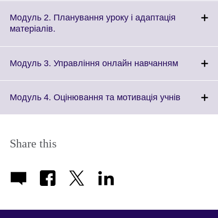
expand.
More
Модуль 2. Планування уроку і адаптація
information
Click
матеріалів.
available.
to
expand.
More
Click
Модуль 3. Управління онлайн навчанням
information
to
available.
expand.
More
Click
Модуль 4. Оцінювання та мотивація учнів
informatio
to
available.
expand.
More
informati
Share this
available.