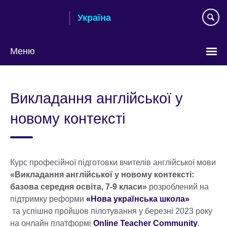
Skip
Україна
to
main
content
Меню
Choose
your
Викладання англійської у
language
новому контексті
Курс професійної підготовки вчителів англійської мови
«Викладання англійської у новому контексті:
базова середня освіта, 7-9 класи»
розроблений на
підтримку реформи
«Нова українська школа»
та успішно пройшов пілотування у березні 2023 року
на онлайн платформі
Online Teacher Community
.