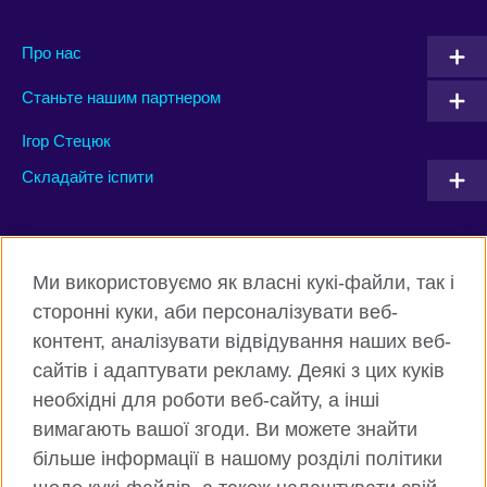
Про нас
Станьте нашим партнером
Ігор Стецюк
Складайте іспити
Connect with us
Ми використовуємо як власні кукі-файли, так і
Facebook
Twitter
сторонні куки, аби персоналізувати веб-
контент, аналізувати відвідування наших веб-
Instagram
Flickr
сайтів і адаптувати рекламу. Деякі з цих куків
TikTok
YouTube
необхідні для роботи веб-сайту, а інші
вимагають вашої згоди. Ви можете знайти
більше інформації в нашому розділі політики