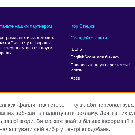
таньте нашим партнером
Ігор Стецюк
рограми англійської мови та
Складайте іспити
кілької освіти у співпраці з
іністерством освіти і науки
IELTS
країни
EnglishScore для бізнесу
Професійні та університетські
іспити
Aptis
і кукі-файли, так і сторонні куки, аби персоналізува
аших веб-сайтів і адаптувати рекламу. Деякі з цих ку
ть вашої згоди. Ви можете знайти більше інформації в
 налаштувати свій вибір у центрі вподобань.
ність та умови користування
Куки
Карта сайту