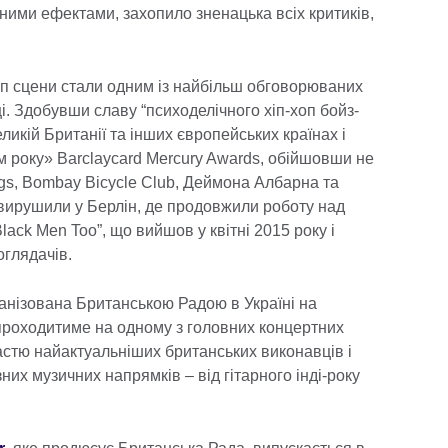
ими ефектами, захопило зненацька всіх критиків,
оп сцени стали одним із найбільш обговорюваних
і. Здобувши славу “психоделічного хіп-хоп бойз-
ликій Британії та інших європейських країнах і
 року» Barclaycard Mercury Awards, обійшовши не
gs, Bombay Bicycle Club, Деймона Албарна та
і вирушили у Берлін, де продовжили роботу над
ack Men Too”, що вийшов у квітні 2015 року і
оглядачів.
ганізована Британською Радою в Україні на
 проходитиме на одному з головних концертних
астю найактуальніших британських виконавців і
их музичних напрямків – від гітарного інді-року