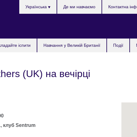
Choose
Українська
Де ми навчаємо
Контактна ін
your
language
кладайте іспити
Навчання у Великій Британії
Події
hers (UK) на вечірці
00
1, клуб Sentrum