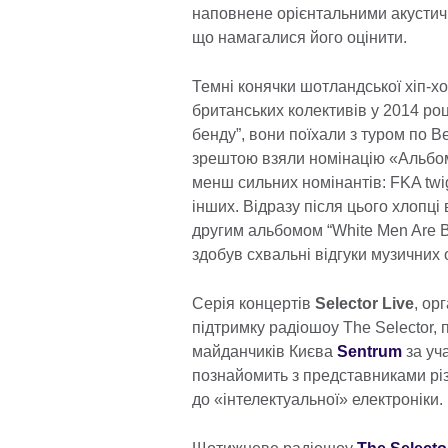
наповнене орієнтальними акустичн
що намагалися його оцінити.
Темні конячки шотландської хіп-х
британських колективів у 2014 роц
бенду”, вони поїхали з туром по Ве
зрештою взяли номінацію «Альбом
менш сильних номінантів: FKA twi
інших. Відразу після цього хлопц
другим альбомом “White Men Are Bl
здобув схвальні відгуки музичних 
Серія концертів
Selector Live
, ор
підтримку радіошоу The Selector,
майданчиків Києва
Sentrum
за уч
познайомить з представниками різн
до «інтелектуальної» електроніки.