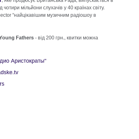
r
, яке продюсує Британська Рада, випускається в
 чотири мільйони слухачів у 40 країнах світу.
ector “найцікавішим музичним радіошоу в
 Young Fathers
- від 200 грн., квитки можна
Радио Аристократы"
dske.tv
rs