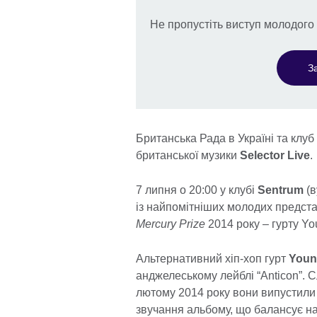
Не пропустіть виступ молодого 
З
Британська Рада в Україні та клуб
британської музики
Selector Live
.
7 липня о 20:00 у клубі
Sentrum
(в
із найпомітніших молодих представ
Mercury Prize
2014 року – гурту Yo
Альтернативний хіп-хоп гурт
Youn
анджелеському лейблі “Anticon”. Cл
лютому 2014 року вони випустили
звучання альбому, що балансує на м