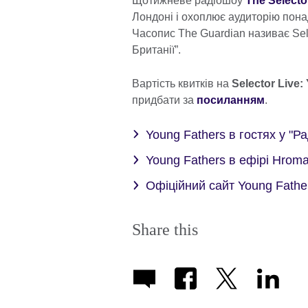
Щотижневе радіошоу
The Selecto
Лондоні і охоплює аудиторію понад
Часопис The Guardian називає Sel
Британії”.
Вартість квитків на
Selector Live:
придбати за
посиланням
.
Young Fathers в гостях у "
Young Fathers в ефірі Hroma
Офіційний сайт Young Fathe
Share this