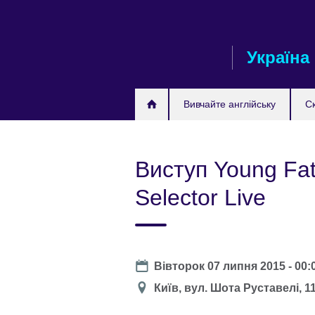
Skip
to
main
Україна
content
Вивчайте англійську
С
Виступ Young Fat
Selector Live
Date
Вівторок 07 липня 2015 - 00:
Місце
Київ, вул. Шота Руставелі, 1
проведення