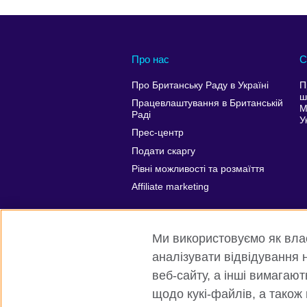
Про нас
С
Про Британську Раду в Україні
П
ш
Працевлаштування в Британській
М
Раді
У
Прес-центр
Подати скаргу
Рівні можливості та розмаїття
Affiliate marketing
Ми використовуємо як власн
аналізувати відвідування н
веб-сайту, а інші вимагаю
щодо кукі-файлів, а також
Всесвітня Британська Рада
Приват