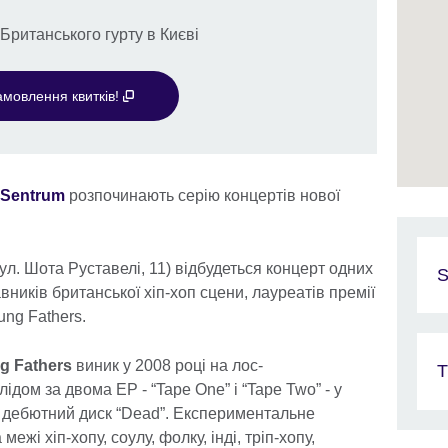
Британського гурту в Києві
амовлення квитків!
Sentrum
розпочинають серію концертів нової
ул. Шота Руставелі, 11) відбудеться концерт одних
S
ників британської хіп-хоп сцени, лауреатів премії
ung Fathers.
g Fathers
виник у 2008 році на лос-
T
ідом за двома EP - “Tape One” і “Tape Two” - у
 дебютний диск “Dead”. Експериментальне
ежі хіп-хопу, соулу, фолку, інді, тріп-хопу,