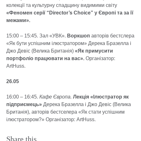
колекції та культурну спадщину видимими світу
«Феномен серії “Director’s Choice” у Європі та за її
межами».
15:00 – 15:45. Зал «УВК».
Воркшоп
авторів бестслера
«Як бути успішним ілюстратором» Дерека Бразелла і
Джо Девіс (Велика Британія)
«Як примусити
портфоліо працювати на вас».
Організатор:
ArtHuss.
26.05
16:00 – 16:45.
Кафе Європа.
Лекція «Ілюстратор як
підприємець»
Дерека Бразелла і Джо Девіс (Велика
Британія), авторів бестселера «Як стати успішним
ілюстратором?» Організатор: ArtHuss.
Share this