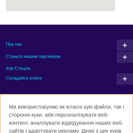
Про нас
Станьте нашим партнером
Ігор Стецюк
Складайте іспити
Connect with us
Ми використовуємо як власні кукі-файли, так і
Facebook
Twitter
сторонні куки, аби персоналізувати веб-
контент, аналізувати відвідування наших веб-
Instagram
Flickr
сайтів і адаптувати рекламу. Деякі з цих куків