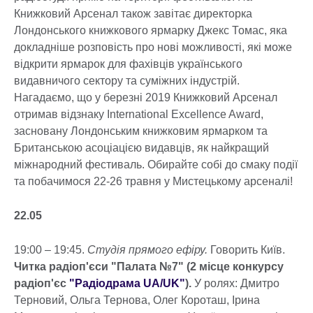
Книжковий Арсенал також завітає директорка
Лондонського книжкового ярмарку Джекс Томас, яка
докладніше розповість про нові можливості, які може
відкрити ярмарок для фахівців українського
видавничого сектору та суміжних індустрій.
Нагадаємо, що у березні 2019 Книжковий Арсенал
отримав відзнаку International Excellence Award,
засновану Лондонським книжковим ярмарком та
Британською асоціацією видавців, як найкращий
міжнародний фестиваль. Обирайте собі до смаку події
та побачимося 22-26 травня у Мистецькому арсеналі!
22.05
19:00 – 19:45.
Студія прямого ефіру.
Говорить Київ.
Читка радіоп'єси "Палата №7" (2 місце конкурсу
радіоп'єс
"Радіодрама UA/UK"
).
У ролях: Дмитро
Терновий, Ольга Тернова, Олег Короташ, Ірина