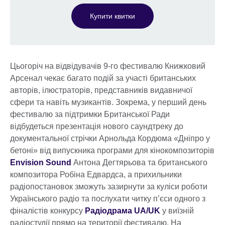
Купити квитки
Цьогоріч на відвідувачів 9-го фестивалю Книжковий
Арсенал чекає багато подій за участі британських
авторів, ілюстраторів, представників видавничої
сфери та навіть музикантів. Зокрема, у перший день
фестивалю за підтримки Британської Ради
відбудеться презентація нового саундтреку до
документальної стрічки Арнольда Кордюма «Дніпро у
бетоні» від випускника програми для кінокомпозиторів
Envision Sound
Антона Дегтярьова та британського
композитора Робіна Едвардса, а прихильники
радіопостановок зможуть зазирнути за куліси роботи
Українського радіо та послухати читку п’єси одного з
фіналістів конкурсу
Радіодрама UA/UK
у виїзній
радіостудії прямо на території фестивалю. На