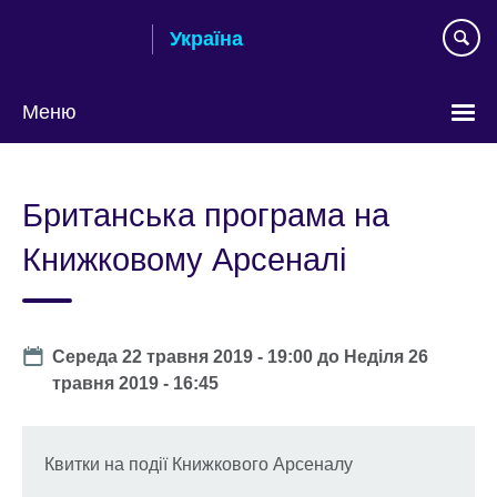
Skip
Україна
to
main
content
Меню
Choose
your
Британська програма на
language
Книжковому Арсеналі
Date
Середа 22 травня 2019 - 19:00
до
Неділя 26
травня 2019 - 16:45
Квитки на події Книжкового Арсеналу