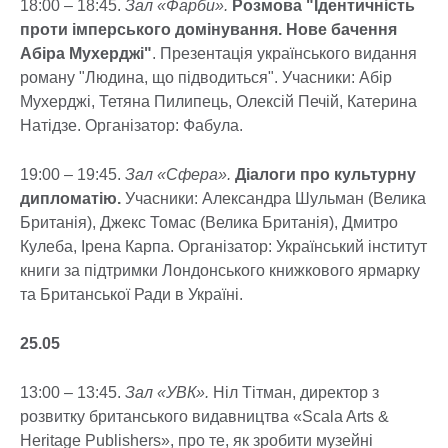
18:00 – 18:45.
Зал «Фарби».
Розмова "Ідентичність
проти імперського домінування. Нове бачення
Абіра Мухерджі"
. Презентація українського видання
роману "Людина, що підводиться". Учасники: Абір
Мухерджі, Тетяна Пилипець, Олексій Печій, Катерина
Натідзе. Організатор: Фабула.
19:00 – 19:45.
Зал «Сфера».
Діалоги про культурну
дипломатію.
Учасники: Александра Шульман (Велика
Британія), Джекс Томас (Велика Британія), Дмитро
Кулеба, Ірена Карпа. Організатор: Український інститут
книги за підтримки Лондонського книжкового ярмарку
та Британської Ради в Україні.
25.05
13:00 – 13:45.
Зал «УВК».
Ніл Тітман, директор з
розвитку британського видавництва «Scala Arts &
Heritage Publishers», про те, як зробити музейні