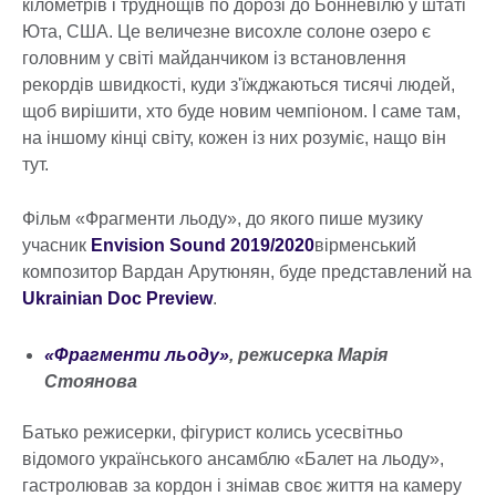
кілометрів і труднощів по дорозі до Бонневілю у штаті
Юта, США. Це величезне висохле солоне озеро є
головним у світі майданчиком із встановлення
рекордів швидкості, куди з'їжджаються тисячі людей,
щоб вирішити, хто буде новим чемпіоном. І саме там,
на іншому кінці світу, кожен із них розуміє, нащо він
тут.
Фільм «Фрагменти льоду», до якого пише музику
учасник
Envision Sound 2019/2020
вірменський
композитор Вардан Арутюнян, буде представлений на
Ukrainian Doc Preview
.
«Фрагменти льоду»
, режисерка Марія
Стоянова
Батько режисерки, фігурист колись усесвітньо
відомого українського ансамблю «Балет на льоду»,
гастролював за кордон і знімав своє життя на камеру