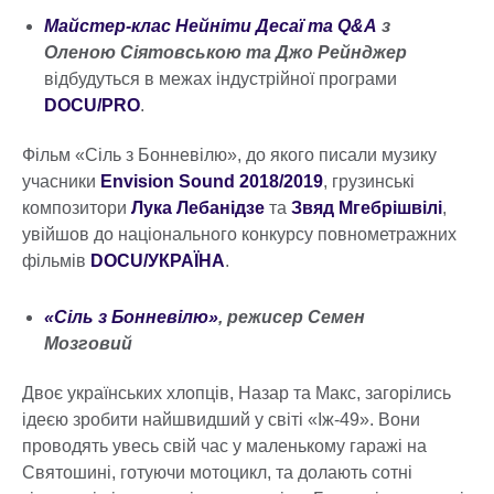
Майстер-клас Нейніти Десаї та Q&A
з
Оленою Сіятовською та Джо Рейнджер
відбудуться в межах індустрійної програми
DOCU/PRO
.
Фільм «Сіль з Бонневілю», до якого писали музику
учасники
Envision Sound 2018/2019
, грузинські
композитори
Лука Лебанідзе
та
Звяд Мгебрішвілі
,
увійшов до національного конкурсу повнометражних
фільмів
DOCU/УКРАЇНА
.
«Сіль з Бонневілю»
, режисер Семен
Мозговий
Двоє українських хлопців, Назар та Макс, загорілись
ідеєю зробити найшвидший у світі «Іж-49». Вони
проводять увесь свій час у маленькому гаражі на
Святошині, готуючи мотоцикл, та долають сотні