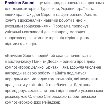
Envision Sound
– це міжнародна навчальна програма
для композиторів з Туреччини, України, Ізраїлю та
інших країн Східної Європи та Центральної Азії, які
хочуть вдосконалити навички роботи з кіно й
рухомими зображеннями. Програма пропонує
унікальні можливості для співпраці молодих
кінорежисерів і композиторів під керівництвом
відомих фахівців.
«Envision Sound: подвійний сеанс» почнеться з
майстер-класу Найніти Десай – однієї з провідних
композиторок Великої Британії, яка здобула численні
нагороди за свою роботу. Найніта поділиться
порадами для молодих композиторів, які починають
працювати у світі кіно й телебачення. Далі вона
промодерує сесію запитань і відповідей з українською
режисеркою Оленою Сіятовською та британською
композиторкою Джо Рейнджер.