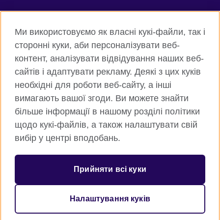
Connect with us
Ми використовуємо як власні кукі-файли, так і
Facebook
Twitter
сторонні куки, аби персоналізувати веб-
контент, аналізувати відвідування наших веб-
Instagram
Flickr
сайтів і адаптувати рекламу. Деякі з цих куків
TikTok
YouTube
необхідні для роботи веб-сайту, а інші
вимагають вашої згоди. Ви можете знайти
більше інформації в нашому розділі політики
щодо кукі-файлів, а також налаштувати свій
Всесвітня Британська Рада
вибір у центрі вподобань.
Приватність та умови користування
Куки
Прийняти всі куки
Карта сайту
Налаштування куків
© 2026 British Council