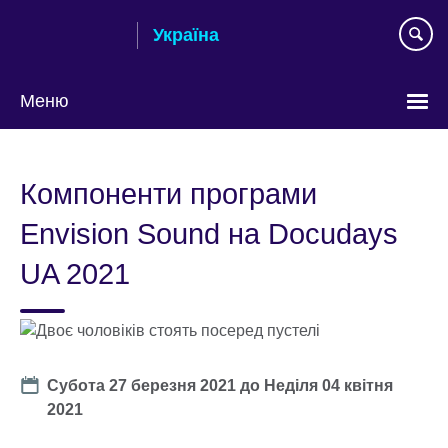
Skip
Україна
to
main
content
Меню
Choose
your
Компоненти програми
language
Envision Sound на Docudays
UA 2021
Date
Субота 27 березня 2021
до
Неділя 04 квітня
2021