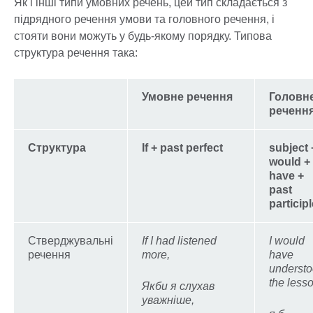
Як і інші типи умовних речень, цей тип складається з
підрядного речення умови та головного речення, і
стояти вони можуть у будь-якому порядку. Типова
структура речення така:
Умовне речення
Головн
реченн
Структура
If + past perfect
subject 
would +
have +
past
participl
Стверджувальні
If I had listened
I would
речення
more,
have
underst
the less
Якби я слухав
уважніше,