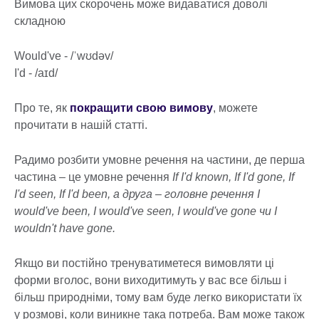
Вимова цих скорочень може видаватися доволі
складною
Would've - /ˈwʊdəv/
I'd - /aɪd/
Про те, як
покращити свою вимову
, можете
прочитати в нашій статті.
Радимо розбити умовне речення на частини, де перша
частина – це умовне речення
If I'd known, If I'd gone, If
I'd seen, If I'd been, а друга – головне речення I
would've been, I would've seen, I would've gone чи I
wouldn't have gone.
Якщо ви постійно тренуватиметеся вимовляти ці
форми вголос, вони виходитимуть у вас все більш і
більш природніми, тому вам буде легко використати їх
у розмові, коли виникне така потреба. Вам може також