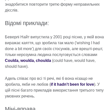
знадобитися повторити третю форму неправильних
дієслів.
Відомі приклади:
Беверлі Найт випустила у 2001 році пісню, у якій вона
виражає каяття, що зробила так мало ('wishing I had
done a bit more') для своїх стосунків, але врешті-решт,
тільки нерозумна людина послуговується словами
Coulda, woulda, choulda
(could have, would have,
should have).
Адель співає про всі ті речі, які б вона нізащо не
зробила, якби не любов (
if it hadn't been for love
). У
цій пісні багато прикладів використання третього типу
умовних речень.
Міні-вправа