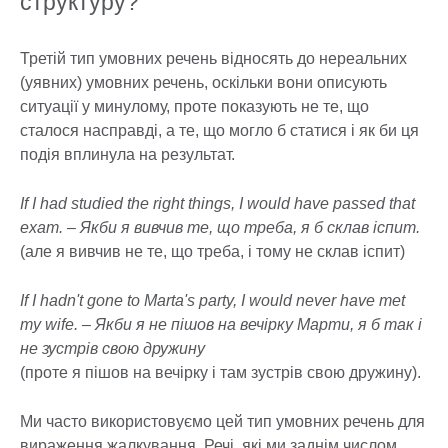
структуру?
Третій тип умовних речень відносять до нереальних
(уявних) умовних речень, оскільки вони описують
ситуації у минулому, проте показують не те, що
сталося насправді, а те, що могло б статися і як би ця
подія вплинула на результат.
If I had studied the right things, I would have passed that
exam. – Якби я вивчив те, що треба, я б склав іспит.
(але я вивчив не те, що треба, і тому не склав іспит)
If I hadn't gone to Marta's party, I would never have met
my wife. – Якби я не пішов на вечірку Марти, я б так і
не зустрів свою дружину
(проте я пішов на вечірку і там зустрів свою дружину).
Ми часто використовуємо цей тип умовних речень для
вираження жалкування. Речі, які ми заднім числом