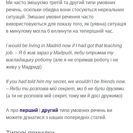
Ми часто змішуємо третій та другий типи умовних
речень, оскільки обидва вони стосуються нереальних
ситуацій. Змішані умовні речення часто
використовуються для показу того, як (уявна) ситуація
в минулому могла б вплинути на теперішній час.
I would be living in Madrid now if I had got that teaching
job. – Я б жив зараз у Мадриді, якби отримав ту
викладацьку роботу
(але я не отримав роботу і не
живу у Мадриді)
If you had told him my secret, we wouldn't be friends now.
– Якби ти розповів мій секрет, ми б не були друзями
(а ти не розповів мій секрет, тому ми й досі дружимо)
А про
перший
і
другий
типи умовних речень ви
можете дізнатися з наших попередніх статей.