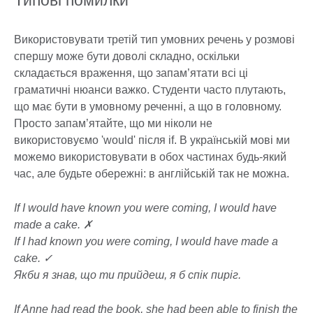
Типові помилки
Використовувати третій тип умовних речень у розмові
спершу може бути доволі складно, оскільки
складається враження, що запам’ятати всі ці
граматичні нюанси важко. Студенти часто плутають,
що має бути в умовному реченні, а що в головному.
Просто запам’ятайте, що ми ніколи не
використовуємо 'would' після if. В українській мові ми
можемо використовувати в обох частинах будь-який
час, але будьте обережні: в англійській так не можна.
If I would have known you were coming, I would have
made a cake. ✗
If I had known you were coming, I would have made a
cake. ✓
Якби я знав, що ти прийдеш, я б спік пиріг.
If Anne had read the book, she had been able to finish the