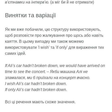
в’єтнамки на інтерв’ю.
(а міг би й не отримати)
Винятки та варіації
Як ми вже побачили, цю структуру використовують,
щоб розповісти про жалкування про щось або навіть
каяття. В цьому випадку ми також можемо
використовувати 'I wish' та 'if only' для вираження тих
самих ідей.
If Ali's car hadn't broken down, we would have arrived on
time to see the concert. – Якби машина Алі не
зламалася, ми б приїхали на концерт вчасно.
I wish Ali's car hadn't broken down.
If only Ali's car hadn't broken down.
Всі ці речення мають схоже значення.