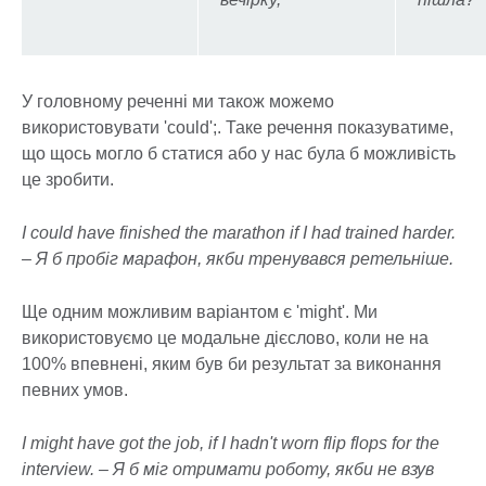
У головному реченні ми також можемо
використовувати 'could';. Таке речення показуватиме,
що щось могло б статися або у нас була б можливість
це зробити.
I could have finished the marathon if I had trained harder.
– Я б пробіг марафон, якби тренувався ретельніше.
Ще одним можливим варіантом є 'might'. Ми
використовуємо це модальне дієслово, коли не на
100% впевнені, яким був би результат за виконання
певних умов.
I might have got the job, if I hadn't worn flip flops for the
interview. – Я б міг отримати роботу, якби не взув