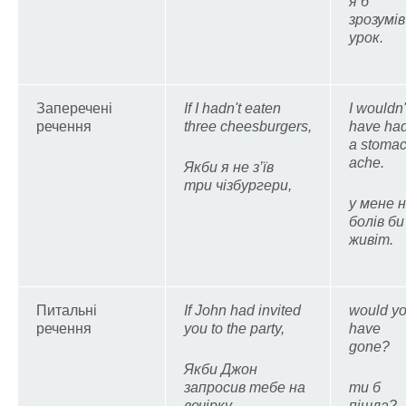
я б
зрозумів
урок.
Заперечені
If I hadn't eaten
I wouldn'
речення
three cheesburgers,
have ha
a stoma
ache.
Якби я не з’їв
три чізбургери,
у мене 
болів би
живіт.
Питальні
If John had invited
would y
речення
you to the party,
have
gone?
Якби Джон
запросив тебе на
ти б
вечірку,
пішла?