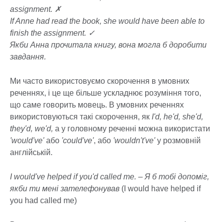
assignment. ✗
If Anne had read the book, she would have been able to
finish the assignment. ✓
Якби Анна прочитала книгу, вона могла б доробити
завдання.
Ми часто використовуємо скорочення в умовних
реченнях, і це ще більше ускладнює розуміння того,
що саме говорить мовець. В умовних реченнях
використовуються такі скорочення, як
I'd, he'd, she'd,
they'd, we'd,
а у головному реченні можна використати
'would've'
або
'could've'
, або
'wouldn't've'
у розмовній
англійській.
I would've helped if you'd called me. – Я б тобі допоміг,
якби ти мені зателефонував
(I would have helped if
you had called me)