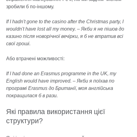
зробили б по-іншому.
If I hadn't gone to the casino after the Christmas party, I
wouldn't have lost all my money. – Якби я не пішов до
казино після новорічної вечірки, я б не втратив всі
свої гроші.
Або втрачені можливості:
If I had done an Erasmus programme in the UK, my
English would have improved. – Якби я поїхав по
програмі Erasmus до Британії, моя англійська
покращилася б в рази.
Які правила використання цієї
структури?