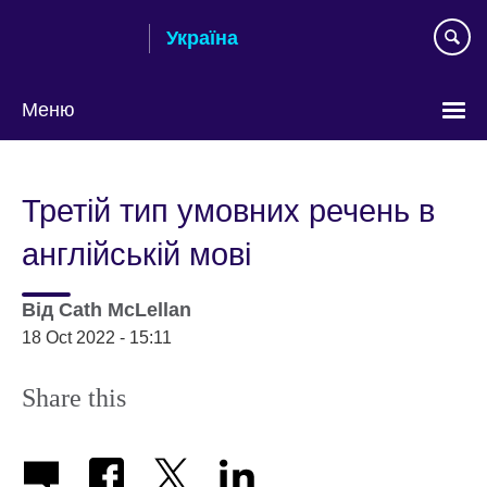
Skip
Україна
to
main
content
Меню
Choose
your
Третій тип умовних речень в
language
англійській мові
Від
Cath McLellan
18 Oct 2022 - 15:11
Share this