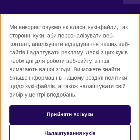
Connect with us
Ми використовуємо як власні кукі-файли, так і
Facebook
Twitter
сторонні куки, аби персоналізувати веб-
контент, аналізувати відвідування наших веб-
Instagram
Flickr
сайтів і адаптувати рекламу. Деякі з цих куків
TikTok
YouTube
необхідні для роботи веб-сайту, а інші
вимагають вашої згоди. Ви можете знайти
більше інформації в нашому розділі політики
щодо кукі-файлів, а також налаштувати свій
Всесвітня Британська Рада
вибір у центрі вподобань.
Приватність та умови користування
Куки
Прийняти всі куки
Карта сайту
Налаштування куків
© 2026 British Council