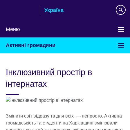
Skip
Україна
to
main
content
Меню
Choose
Активні громадяни
your
language
Інклюзивний простір в
інтернатах
Змінити світ відразу та для всіх — непросто. Активна
громадськість та студенти на Харківщині змінювали
простір для дітей та дорослих, які все життя мешкають