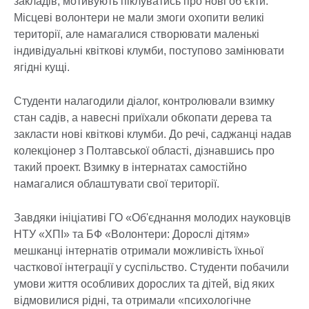
закладів, мотивують піклуватись про нові об’єкти.
Місцеві волонтери не мали змоги охопити великі
території, але намагалися створювати маленькі
індивідуальні квіткові клумби, поступово замінювати
ягідні кущі.
Студенти налагодили діалог, контролювали взимку
стан садів, а навесні приїхали обкопати дерева та
закласти нові квіткові клумби. До речі, саджанці надав
колекціонер з Полтавської області, дізнавшись про
такий проект. Взимку в інтернатах самостійно
намагалися облаштувати свої території.
Завдяки ініціативі ГО «Об'єднання молодих науковців
НТУ «ХПІ» та БФ «Волонтери: Дорослі дітям»
мешканці інтернатів отримали можливість їхньої
часткової інтеграції у суспільство. Студенти побачили
умови життя особливих дорослих та дітей, від яких
відмовилися рідні, та отримали «психологічне