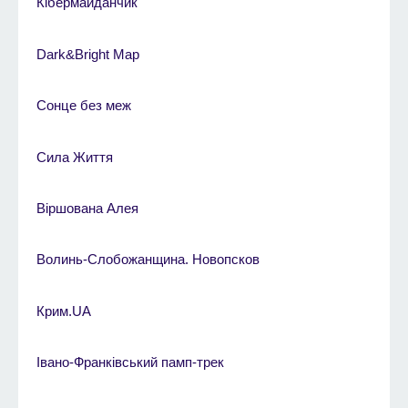
Кібермайданчик
Dark&Bright Map
Сонце без меж
Сила Життя
Віршована Алея
Волинь-Слобожанщина. Новопсков
Крим.UA
Івано-Франківський памп-трек