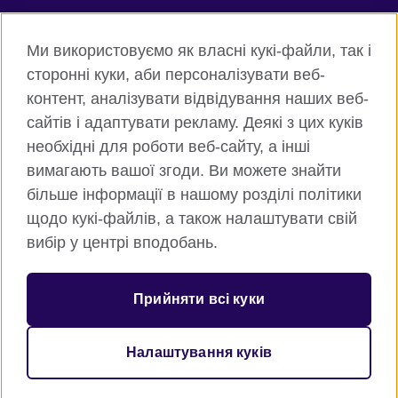
Connect with us
Ми використовуємо як власні кукі-файли, так і
Facebook
Twitter
сторонні куки, аби персоналізувати веб-
контент, аналізувати відвідування наших веб-
Instagram
Flickr
сайтів і адаптувати рекламу. Деякі з цих куків
TikTok
YouTube
необхідні для роботи веб-сайту, а інші
вимагають вашої згоди. Ви можете знайти
більше інформації в нашому розділі політики
щодо кукі-файлів, а також налаштувати свій
Всесвітня Британська Рада
вибір у центрі вподобань.
Приватність та умови користування
Куки
Прийняти всі куки
Карта сайту
Налаштування куків
© 2026 British Council