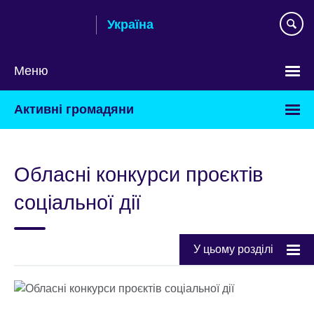
Skip
Україна
to
main
content
Меню
Choose
Активні громадяни
your
language
Обласні конкурси проєктів
соціальної дії
У цьому розділі