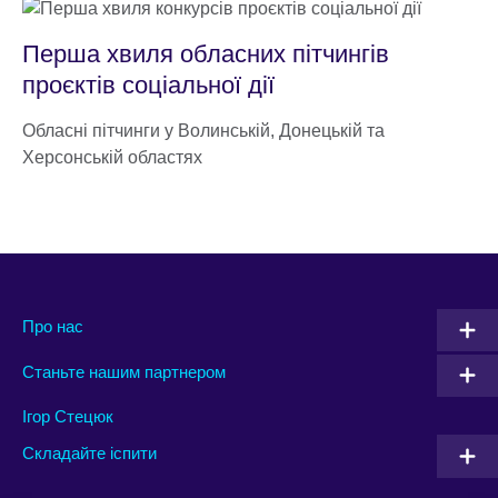
Перша хвиля обласних пітчингів
проєктів соціальної дії
Обласні пітчинги у Волинській, Донецькій та
Херсонській областях
Про нас
Станьте нашим партнером
Ігор Стецюк
Складайте іспити