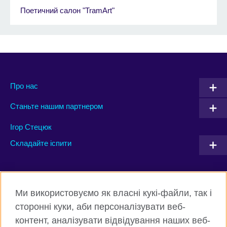
Поетичний салон "TramArt"
Про нас
Станьте нашим партнером
Ігор Стецюк
Складайте іспити
Connect with us
Ми використовуємо як власні кукі-файли, так і
Facebook
Twitter
сторонні куки, аби персоналізувати веб-
контент, аналізувати відвідування наших веб-
Instagram
Flickr