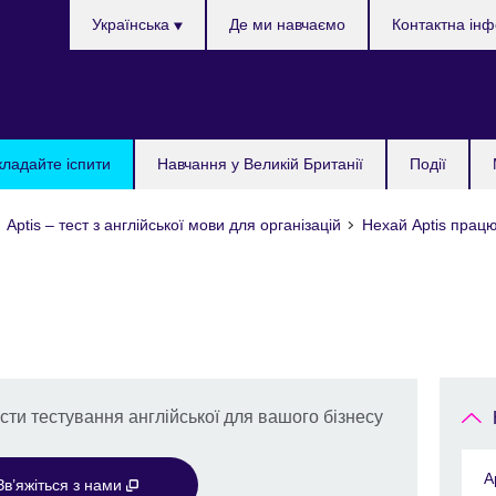
Choose
Українська
Де ми навчаємо
Контактна ін
your
language
кладайте іспити
Навчання у Великій Британії
Події
Aptis – тест з англійської мови для організацій
Нехай Aptis працю
сти тестування англійської для вашого бізнесу
A
Зв’яжіться з нами