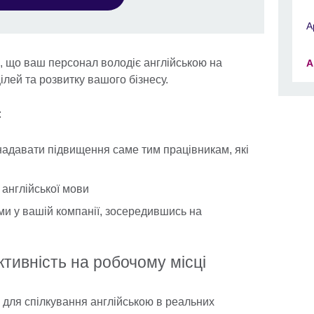
A
, що ваш персонал володіє англійською на
A
лей та розвитку вашого бізнесу.
:
надавати підвищення саме тим працівникам, які
 англійської мови
ми у вашій компанії, зосередившись на
тивність на робочому місці
і для спілкування англійською в реальних