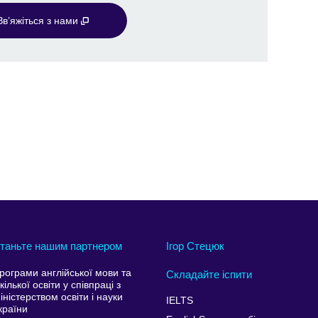
Зв’яжіться з нами
таньте нашим партнером
Ігор Стецюк
рограми англійської мови та
Складайте іспити
кілької освіти у співпраці з
іністерством освіти і науки
IELTS
країни