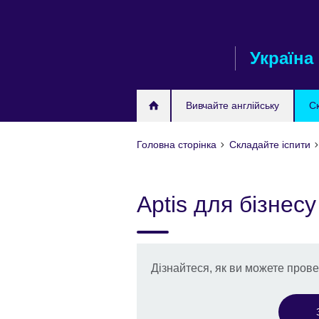
Skip
to
main
Україна
content
Вивчайте англійську
С
Головна сторінка
Складайте іспити
Aptis для бізнесу
Дізнайтеся, як ви можете прове