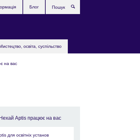
формація
Блог
Пошук
Мистецтво, освіта, суспільство
є на вас
Нехай Aptis працює на вас
ptis для освітніх установ