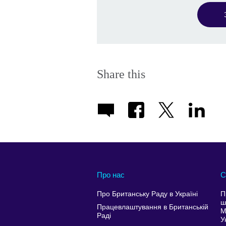
Share this
Про нас
С
Про Британську Раду в Україні
П
ш
Працевлаштування в Британській
М
Раді
У