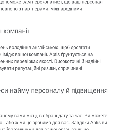
 допоможе вам переконатися, що ваш персонал
впевнено з партнерами, міжнародними
 компанії
ень володіння англійською, щоб досягати
імідж вашої компанії. Aptis ґрунтується на
нних перевірках якості. Високоточні й надійні
зувати репутаційні ризики, спричинені
еси найму персоналу й підвищення
ному вами місці, в обрані дату та час. Ви можете
 - або ж ми це зробимо для вас. Завдяки Aptis ви
 найвагомішими для вашої організації; це