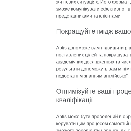
життєвих ситуаціях. Його формат
зможе комунікувати ефективно і 
представниками та клієнтами.
Покращуйте імідж вашої
Aptis допоможе вам підвищити рів
поставлених цілей та покращувати 
академічних дослідженнях та числе
результати допоможуть вам мінімі
недостатнім знанням англійської.
Оптимізуйте ваші проц
кваліфікації
Aptis може бути проведений в обра
керувати цим процесом самостійно
зможете перевірити навички, які є