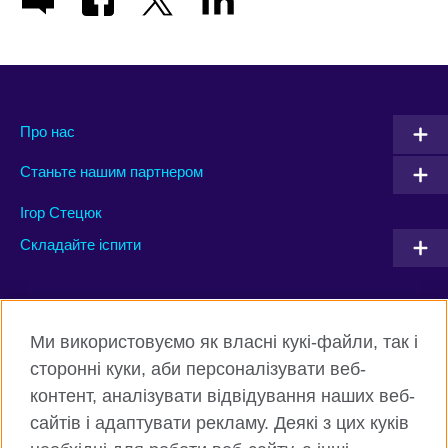
Про нас
Станьте нашим партнером
Ігор Стецюк
Складайте іспити
Connect with us
Ми використовуємо як власні кукі-файли, так і
Facebook
Twitter
сторонні куки, аби персоналізувати веб-
контент, аналізувати відвідування наших веб-
Instagram
Flickr
сайтів і адаптувати рекламу. Деякі з цих куків
TikTok
YouTube