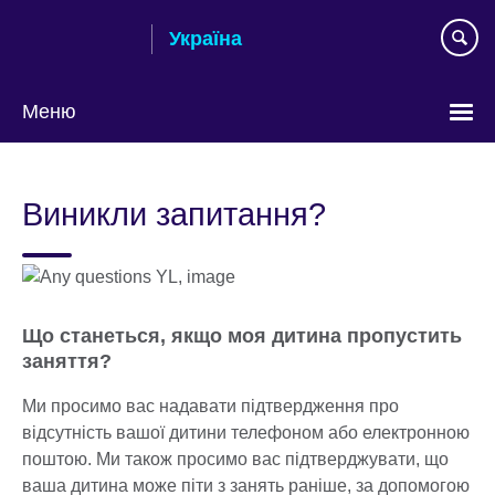
Skip
Україна
to
main
content
Меню
Choose
your
Виникли запитання?
language
Що станеться, якщо моя дитина пропустить
заняття?
Ми просимо вас надавати підтвердження про
відсутність вашої дитини телефоном або електронною
поштою. Ми також просимо вас підтверджувати, що
ваша дитина може піти з занять раніше, за допомогою