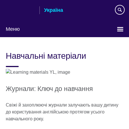
Skip
Україна
to
main
content
Меню
Choose
your
Навчальні матеріали
language
Журнали: Ключ до навчання
Свіжі й захоплюючі журнали залучають вашу дитину
до користування англійською протягом усього
навчального року.