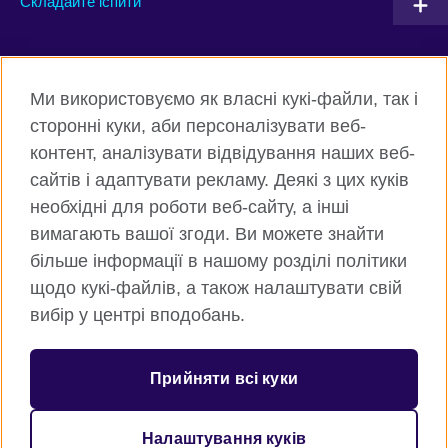
Складайте іспити
Connect with us
Ми використовуємо як власні кукі-файли, так і
Facebook
Twitter
сторонні куки, аби персоналізувати веб-
контент, аналізувати відвідування наших веб-
Instagram
Flickr
сайтів і адаптувати рекламу. Деякі з цих куків
TikTok
YouTube
необхідні для роботи веб-сайту, а інші
вимагають вашої згоди. Ви можете знайти
більше інформації в нашому розділі політики
щодо кукі-файлів, а також налаштувати свій
Всесвітня Британська Рада
вибір у центрі вподобань.
Приватність та умови користування
Куки
Прийняти всі куки
Карта сайту
Налаштування куків
© 2026 British Council