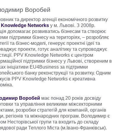
лодимир Воробей
овник та директор агенції економічного розвитку
 Knowledge Networks
у м. Львові. З 2008р.
ція допомагає розвиватись бізнесам та створює
еми підтримки бізнесу на територіях, – розробляє
тегії та бізнес-моделі, генерує проектні ідеї та
ваджує проекти, готує аналітику та супроводжує
стиції. PPV Knowledge Networks є центром
рмаційної підтримки бізнесу у Львові, створеним в
ах ініціативи EU4Business за підтримки
пейського банку реконструкції та розвитку. Одним
кусів PPV Knowledge Networks є креативна
оміка.
одимир Воробей
має понад 20 років досвіду
отовки та управління великими міжсекторними
ктами, розробки стратегій для компаній, органів
и, регіонів та міжнародних програм. Володимир є
ом Несторівської групи та входить до складу
ядової ради Теплого Міста (м.Івано-Франківськ).