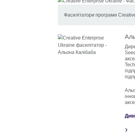
Фасилітатори програми Creative
Аль
Дире
Seed
аксе
Tech
підп
підп
Альо
інно
аксе
Див