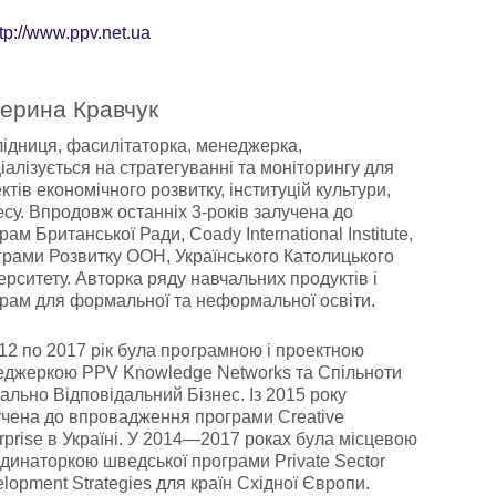
tp://www.ppv.net.ua
ерина Кравчук
ідниця, фасилітаторка, менеджерка,
іалізується на стратегуванні та моніторингу для
ктів економічного розвитку, інституцій культури,
есу. Впродовж останніх 3-років залучена до
рам Британської Ради, Coady International Institute,
рами Розвитку ООН, Українського Католицького
ерситету. Авторка ряду навчальних продуктів і
рам для формальної та неформальної освіти.
12 по 2017 рік була програмною і проектною
джеркою PPV Knowledge Networks та Спільноти
ально Відповідальний Бізнес. Із 2015 року
чена до впровадження програми Creative
rprise в Україні. У 2014—2017 роках була місцевою
динаторкою шведської програми Private Sector
lopment Strategies для країн Східної Європи.