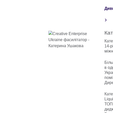
Див
Ка
Кате
14-р
міжн
Біль
в од
Укра
помі
Дире
Кате
Liqu
ТОП-
дидж