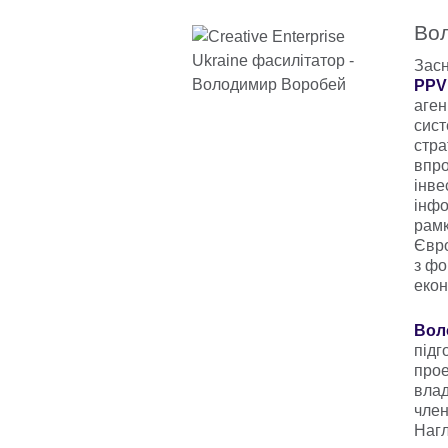
Во
Засн
PPV
аген
сист
стра
впро
інве
інфо
рамк
Євро
з фо
екон
Вол
підг
прое
влад
член
Нагл