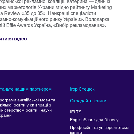
країнської рекламної коаліції. Катерина — один із
их маркетологів України згідно рейтингу Marketing
a Review «35 до 35». Найкращі спеціалісти
амно-комунікаційного ринку України». Володарка
ій Effie Awards Україна, «Вибір рекламодавця».
итися відео
таньте нашим партнером
Ігор Стецюк
рограми англійської мови та
Складайте іспити
кілької освіти у співпраці з
іністерством освіти і науки
IELTS
країни
EnglishScore для бізнесу
Професійні та університетські
іспити