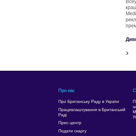
Всеу
кращ
Medi
рекл
прем
Див
Про нас
С
Про Британську Раду в Україні
П
ш
Працевлаштування в Британській
М
Раді
У
Прес-центр
Подати скаргу