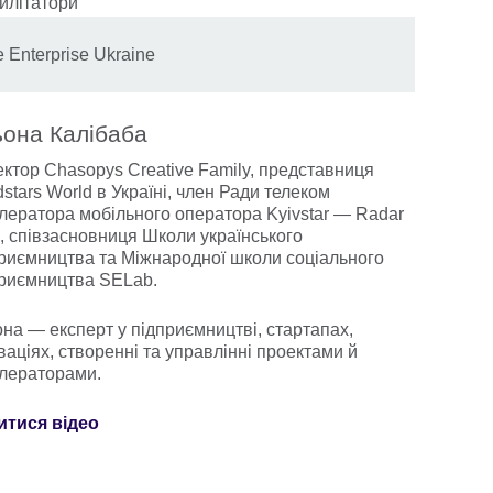
 Enterprise Ukraine
она Калібаба
ктор Chasopys Creative Family, представниця
stars World в Україні, член Ради телеком
лератора мобільного оператора Kyivstar — Radar
, співзасновниця Школи українського
риємництва та Міжнародної школи соціального
риємництва SELab.
на — експерт у підприємництві, стартапах,
ваціях, створенні та управлінні проектами й
лераторами.
итися відео