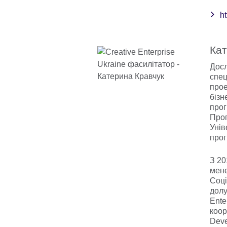
ht
Кат
Досл
спец
прое
бізн
прог
Прог
Унів
прог
З 20
мене
Соці
долу
Ente
коор
Deve