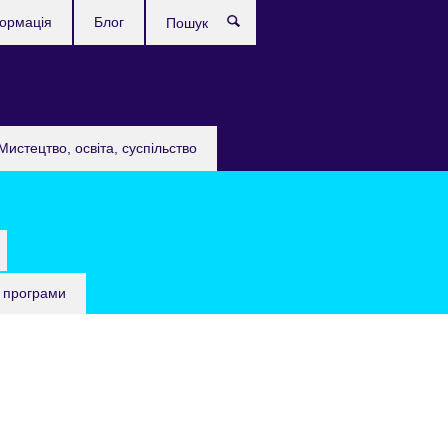
формація
Блог
Пошук
Мистецтво, освіта, суспільство
 програми