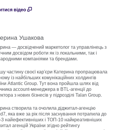
итися відео
терина Ушакова
рина — досвідчений маркетолог та управлінець з
ічним досвідом роботи як із локальними, так і
ародними компаніями та брендами.
шу частину своєї кар'єри Катерина пропрацювала
ному із найбільших комунікаційних холдингів
їни Atlantic Group. Тут вона пройшла шлях від
чника account-менеджера в BTL-агенції до
ктора з нових бізнесів у підрозділі Talan Group.
рина створила та очолила діджитал-агенцію
id7, яка вже за рік після заснування потрапила до
3 найефективніших і ТОП-10 найкреативніших
итал агенцій України згідно рейтингу