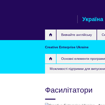
Skip
to
main
Україна
content
Вивчайте англійську
С
Creative Enterprise Ukraine
Основні елементи програми
Можливості підтримки для випускни
Фасилітатори