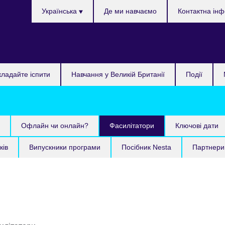
Choose
Українська
Де ми навчаємо
Контактна ін
your
language
кладайте іспити
Навчання у Великій Британії
Події
Офлайн чи онлайн?
Фасилітатори
Ключові дати
ків
Випускники програми
Посібник Nesta
Партнери