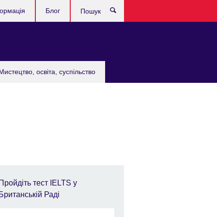
формація
Блог
Пошук
Мистецтво, освіта, суспільство
Пройдіть тест IELTS у
Британській Раді