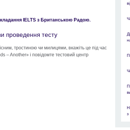
в
Ч
складання IELTS з Британською Радою.
ви проведення тесту
Д
н
існим, тростиною чи милицями, вкажіть це під час
eeds – Another» і повідомте тестовий центр
П
Ч
П
в
Н
з