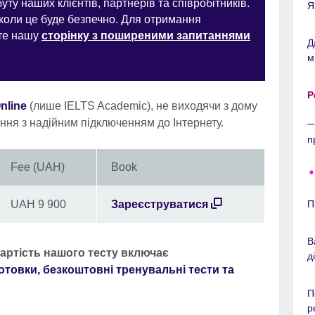
уту наших клієнтів, партнерів та співробітників.
Я
 коли це буде безпечно. Для отримання
йте нашу
сторінку з поширеними запитаннями
Д
м
Р
nline
(лише IELTS Academic), не виходячи з дому
ння з надійним підключенням до Інтернету.
п
Fee (UAH)
Book
П
UAH 9 900
Зареєструватися
В
Вартість нашого тесту включає
д
отовки, безкоштовні тренувальні тести та
П
р