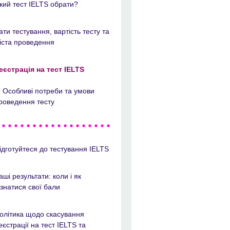
кий тест IELTS обрати?
ати тестування, вартість тесту та
іста проведення
еєстрація на тест IELTS
Особливі потреби та умови
роведення тесту
ідготуйтеся до тестування IELTS
аші результати: коли і як
ізнатися свої бали
олітика щодо скасування
еєстрації на тест IELTS та