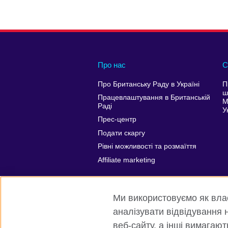
Про нас
С
Про Британську Раду в Україні
П
ш
Працевлаштування в Британській
М
Раді
У
Прес-центр
Подати скаргу
Рівні можливості та розмаїття
Affiliate marketing
Ми використовуємо як власн
аналізувати відвідування н
веб-сайту, а інші вимагаю