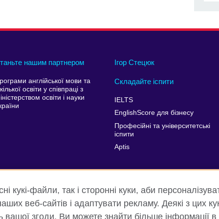
таньте нашим партнером
Ігор Стецюк
рограми англійської мови та
Складайте іспити
кілької освіти у співпраці з
іністерством освіти і науки
IELTS
країни
EnglishScore для бізнесу
Професійні та університетські
іспити
Aptis
і кукі-файли, так і сторонні куки, аби персоналізува
аших веб-сайтів і адаптувати рекламу. Деякі з цих ку
ть вашої згоди. Ви можете знайти більше інформації в