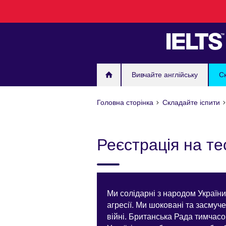
Skip
to
main
content
Вивчайте англійську
С
Головна сторінка
Складайте іспити
Реєстрація на те
Ми солідарні з народом Україн
агресії. Ми шоковані та засмуче
війні. Британська Рада тимчас