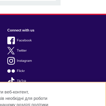
Connect with us
Facebook
Twitter
Instagram
Flickr
TikTok
YouTube
ти веб-контент,
ків необхідні для роботи
 нашому розділі політики