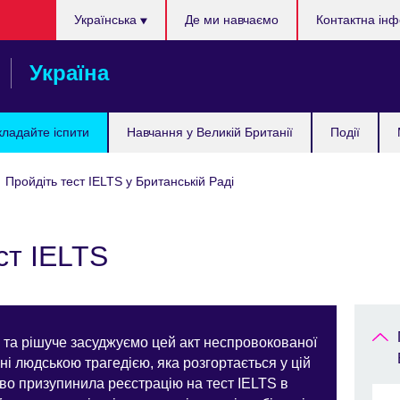
Choose
Українська
Де ми навчаємо
Контактна ін
your
language
Україна
кладайте іспити
Навчання у Великій Британії
Події
Пройдіть тест IELTS у Британській Раді
ст IELTS
и та рішуче засуджуємо цей акт неспровокованої
ні людською трагедією, яка розгортається у цій
ово призупинила реєстрацію на тест IELTS в