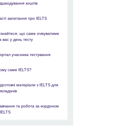
ідшкодування коштів
асті запитання про IELTS
ізнайтеся, що саме очікуватиме
а вас у день тесту
ортал учасника тестування
ому саме IELTS?
ідготовчі матеріали з IELTS для
икладачів
авчання та робота за кордоном
 IELTS