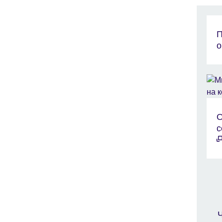
П
о
О
с