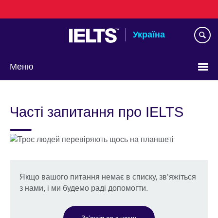
Skip
to
main
Україна
content
Меню
Choose
your
Часті запитання про IELTS
language
Якщо вашого питання немає в списку, зв’яжіться
з нами, і ми будемо раді допомогти.
Зв’яжіться з нами