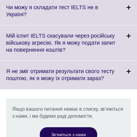
More
Чи можу я складати тест IELTS не в
information
Click
Україні?
available.
to
expand.
More
Мій іспит IELTS скасували через російську
information
військову агресію. Як я можу подати запит
available.
Click
на повернення коштів?
to
expand.
More
Я не зміг отримати результати свого тесту
information
Click
поштою, як я можу їх отримати зараз?
available.
to
expand.
More
information
Якщо вашого питання немає в списку, зв’яжіться
available.
з нами, і ми будемо раді допомогти.
Зв’яжіться з нами