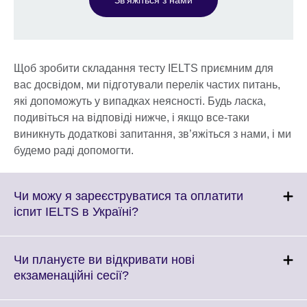
Щоб зробити складання тесту IELTS приємним для
вас досвідом, ми підготували перелік частих питань,
які допоможуть у випадках неясності. Будь ласка,
подивіться на відповіді нижче, і якщо все-таки
виникнуть додаткові запитання, зв’яжіться з нами, і ми
будемо раді допомогти.
Чи можу я зареєструватися та оплатити
Click
іспит IELTS в Україні?
to
expand.
More
Чи плануєте ви відкривати нові
information
Click
екзаменаційні сесії?
available.
to
expand.