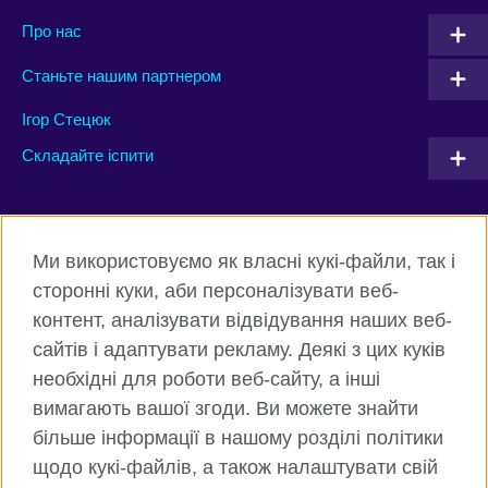
Про нас
Станьте нашим партнером
Ігор Стецюк
Складайте іспити
Connect with us
Ми використовуємо як власні кукі-файли, так і
Facebook
Twitter
сторонні куки, аби персоналізувати веб-
контент, аналізувати відвідування наших веб-
Instagram
Flickr
сайтів і адаптувати рекламу. Деякі з цих куків
TikTok
YouTube
необхідні для роботи веб-сайту, а інші
вимагають вашої згоди. Ви можете знайти
більше інформації в нашому розділі політики
щодо кукі-файлів, а також налаштувати свій
Всесвітня Британська Рада