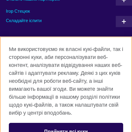
Ігор Стецюк
Складайте іспити
Connect with us
Ми використовуємо як власні кукі-файли, так і
Facebook
Twitter
сторонні куки, аби персоналізувати веб-
контент, аналізувати відвідування наших веб-
Instagram
Flickr
сайтів і адаптувати рекламу. Деякі з цих куків
TikTok
YouTube
необхідні для роботи веб-сайту, а інші
вимагають вашої згоди. Ви можете знайти
більше інформації в нашому розділі політики
щодо кукі-файлів, а також налаштувати свій
Всесвітня Британська Рада
вибір у центрі вподобань.
Приватність та умови користування
Куки
Прийняти всі куки