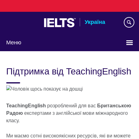
Skip
to
main
Україна
content
Меню
Choose
your
Підтримка від TeachingEnglish
language
TeachingEnglish
розроблений для вас
Британською
Радою
експертами з англійської мови міжнародного
класу.
Ми маємо сотні високоякісних ресурсів, які ви можете