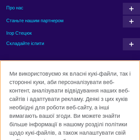
Про нас
Станьте нашим партнером
Ігор Стецюк
Складайте іспити
Connect with us
Ми використовуємо як власні кукі-файли, так і
Facebook
Twitter
сторонні куки, аби персоналізувати веб-
контент, аналізувати відвідування наших веб-
Instagram
Flickr
сайтів і адаптувати рекламу. Деякі з цих куків
TikTok
YouTube
необхідні для роботи веб-сайту, а інші
вимагають вашої згоди. Ви можете знайти
більше інформації в нашому розділі політики
щодо кукі-файлів, а також налаштувати свій
Всесвітня Британська Рада