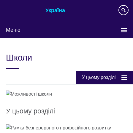
Skip
Україна
to
main
content
Меню
Choose
your
Школи
language
У цьому розділі
У цьому розділі