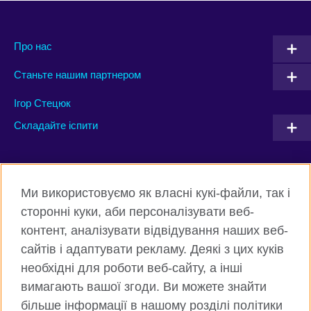
Про нас
Станьте нашим партнером
Ігор Стецюк
Складайте іспити
Connect with us
Ми використовуємо як власні кукі-файли, так і
Facebook
Twitter
сторонні куки, аби персоналізувати веб-
контент, аналізувати відвідування наших веб-
Instagram
Flickr
сайтів і адаптувати рекламу. Деякі з цих куків
TikTok
YouTube
необхідні для роботи веб-сайту, а інші
вимагають вашої згоди. Ви можете знайти
більше інформації в нашому розділі політики