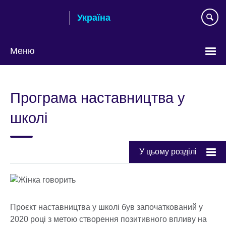
Skip
Україна
to
main
content
Меню
Choose
your
Програма наставництва у
language
школі
У цьому розділі
Проєкт наставництва у школі був започаткований у
2020 році з метою створення позитивного впливу на