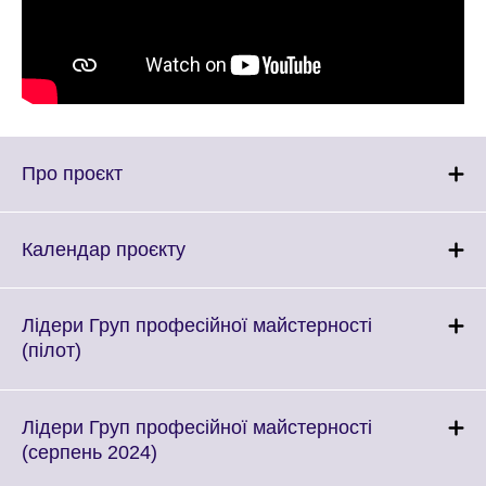
Click
Про проєкт
to
expand.
More
Click
Календар проєкту
information
to
available.
expand.
More
Лідери Груп професійної майстерності
information
Click
(пілот)
available.
to
expand.
More
Лідери Груп професійної майстерності
information
Click
(серпень 2024)
available.
to