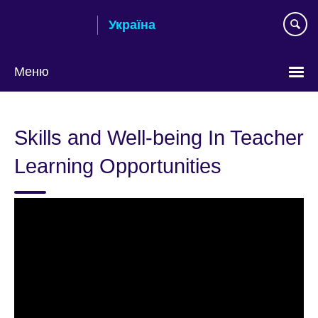
Skip
Україна
to
main
content
Меню
Choose
your
Skills and Well-being In Teacher
language
Learning Opportunities