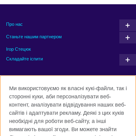
Про нас
Станьте нашим партнером
Ігор Стецюк
Складайте іспити
Connect with us
Ми використовуємо як власні кукі-файли, так і
Facebook
Twitter
сторонні куки, аби персоналізувати веб-
контент, аналізувати відвідування наших веб-
Instagram
Flickr
сайтів і адаптувати рекламу. Деякі з цих куків
TikTok
YouTube
необхідні для роботи веб-сайту, а інші
вимагають вашої згоди. Ви можете знайти