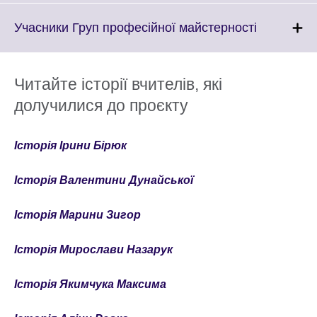
expand.
More
Click
Учасники Груп професійної майстерності
information
to
available.
expand.
More
Читайте історії вчителів, які
informatio
долучилися до проєкту
available.
Історія Ірини Бірюк
Історія Валентини Дунайської
Історія Марини Зигор
Історія Мирослави Назарук
Історія Якимчука Максима