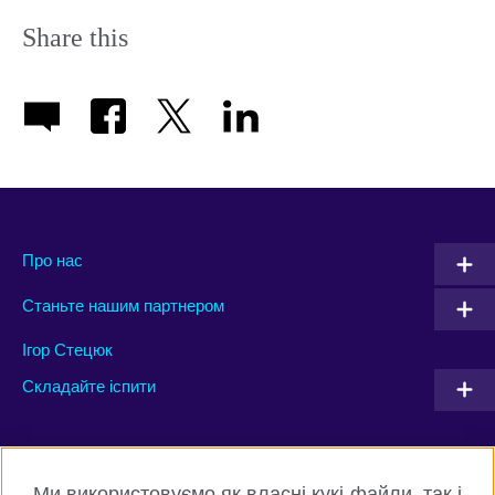
Share this
Про нас
Станьте нашим партнером
Ігор Стецюк
Складайте іспити
Connect with us
Ми використовуємо як власні кукі-файли, так і