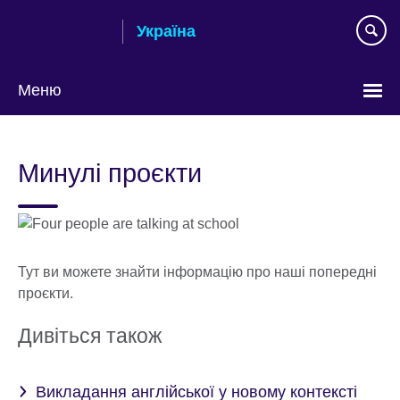
Skip
Україна
to
main
content
Меню
Choose
your
Минулі проєкти
language
Тут ви можете знайти інформацію про наші попередні
проєкти.
Дивіться також
Викладання англійської у новому контексті