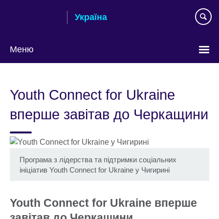
Skip
Україна
to
main
content
Меню
Choose
your
Youth Connect for Ukraine
language
вперше завітав до Черкащини
Програма з лідерства та підтримки соціальних
ініціатив Youth Connect for Ukraine у Чигирині
Youth Connect for Ukraine вперше
завітав до Черкащини