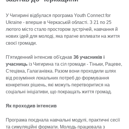
У Чигирині відбулася програма Youth Connect for
Ukraine - вперше в Черкаській області. З 21 по 25
лютого місто стало простором зустрічей, навчання й
нових ідей для молоді, яка прагне впливати на життя
своєї громади.
П'ятиденний інтенсив об'єднав
36 учасників і
учасниць
із Чигирина та сіл громади - Тіньки, Рацеве,
Стецівка, Галаганівка. Разом вони проходили шлях
від розуміння локальних потреб до формування
конкретних рішень, які можуть перетворитися на
соціальні ініціативи, що покращать життя громад.
Як проходив інтенсив
Програма поєднала навчальні модулі, практичні сесії
та симуляційні формати. Молодь працювала з