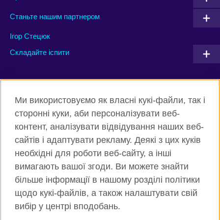
Станьте нашим партнером
Ігор Стецюк
Складайте іспити
Connect with us
Ми використовуємо як власні кукі-файли, так і
Facebook
Twitter
сторонні куки, аби персоналізувати веб-
контент, аналізувати відвідування наших веб-
Instagram
Flickr
сайтів і адаптувати рекламу. Деякі з цих куків
TikTok
YouTube
необхідні для роботи веб-сайту, а інші
вимагають вашої згоди. Ви можете знайти
більше інформації в нашому розділі політики
щодо кукі-файлів, а також налаштувати свій
Всесвітня Британська Рада
вибір у центрі вподобань.
Приватність та умови користування