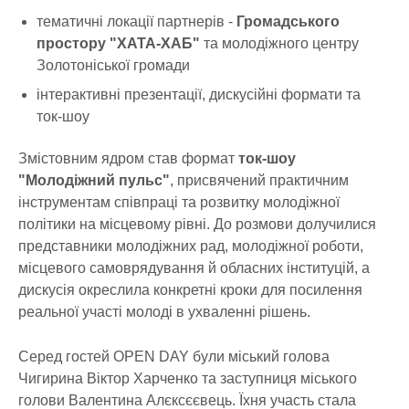
тематичні локації партнерів -
Громадського
простору "ХАТА-ХАБ"
та молодіжного центру
Золотоніської громади
інтерактивні презентації, дискусійні формати та
ток-шоу
Змістовним ядром став формат
ток-шоу
"Молодіжний пульс"
, присвячений практичним
інструментам співпраці та розвитку молодіжної
політики на місцевому рівні. До розмови долучилися
представники молодіжних рад, молодіжної роботи,
місцевого самоврядування й обласних інституцій, а
дискусія окреслила конкретні кроки для посилення
реальної участі молоді в ухваленні рішень.
Серед гостей OPEN DAY були міський голова
Чигирина Віктор Харченко та заступниця міського
голови Валентина Алєксєєвець. Їхня участь стала