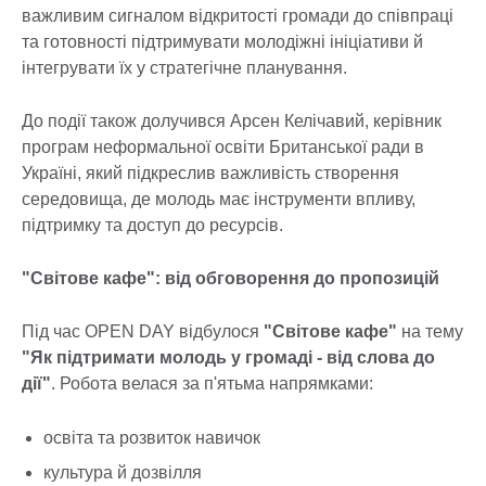
важливим сигналом відкритості громади до співпраці
та готовності підтримувати молодіжні ініціативи й
інтегрувати їх у стратегічне планування.
До події також долучився Арсен Келічавий, керівник
програм неформальної освіти Британської ради в
Україні, який підкреслив важливість створення
середовища, де молодь має інструменти впливу,
підтримку та доступ до ресурсів.
"Світове кафе": від обговорення до пропозицій
Під час OPEN DAY відбулося
"Світове кафе"
на тему
"Як підтримати молодь у громаді - від слова до
дії"
. Робота велася за п'ятьма напрямками:
освіта та розвиток навичок
культура й дозвілля