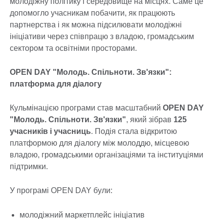
молодіжну політику і середовище на місцях. Саме це
допомогло учасникам побачити, як працюють
партнерства і як можна підсилювати молодіжні
ініціативи через співпрацю з владою, громадським
сектором та освітніми просторами.
OPEN DAY "Молодь. Спільноти. Зв'язки":
платформа для діалогу
Кульмінацією програми став масштабний
OPEN DAY
"Молодь. Спільноти. Зв'язки"
, який зібрав
125
учасників і учасниць
. Подія стала відкритою
платформою для діалогу між молоддю, місцевою
владою, громадськими організаціями та інституціями
підтримки.
У програмі OPEN DAY були:
молодіжний маркетплейс ініціатив