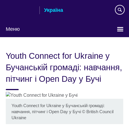
Skip
Україна
to
main
content
Меню
Choose
your
Youth Connect for Ukraine у
language
Бучанській громаді: навчання,
пітчинг і Open Day у Бучі
Youth Connect for Ukraine у Бучанській громаді:
навчання, пітчинг і Open Day у Бучі
©
British Council
Ukraine