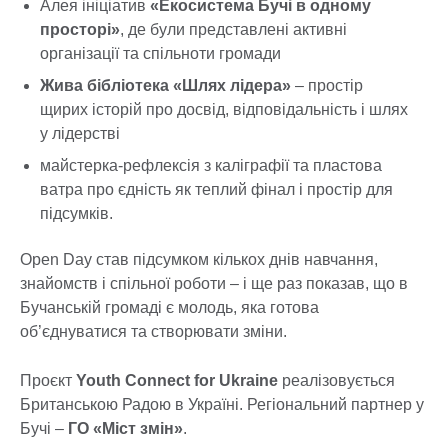
Алея ініціатив
«Екосистема Бучі в одному
просторі»
, де були представлені активні
організації та спільноти громади
Жива бібліотека «Шлях лідера»
– простір
щирих історій про досвід, відповідальність і шлях
у лідерстві
майстерка-рефлексія з каліграфії та пластова
ватра про єдність як теплий фінал і простір для
підсумків.
Open Day став підсумком кількох днів навчання,
знайомств і спільної роботи – і ще раз показав, що в
Бучанській громаді є молодь, яка готова
об’єднуватися та створювати зміни.
Проєкт
Youth Connect for Ukraine
реалізовується
Британською Радою в Україні. Регіональний партнер у
Бучі –
ГО «Міст змін»
.