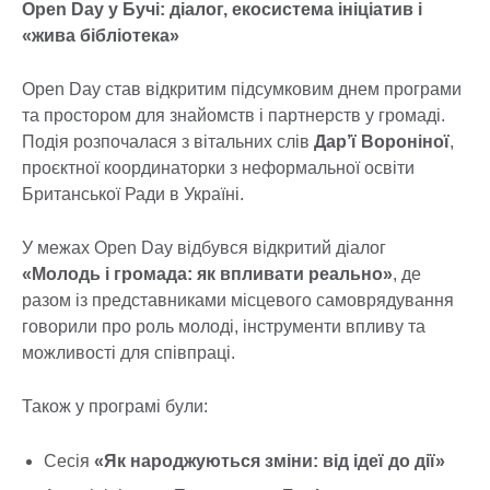
Open Day у Бучі: діалог, екосистема ініціатив і
«жива бібліотека»
Open Day став відкритим підсумковим днем програми
та простором для знайомств і партнерств у громаді.
Подія розпочалася з вітальних слів
Дар’ї Вороніної
,
проєктної координаторки з неформальної освіти
Британської Ради в Україні.
У межах Open Day відбувся відкритий діалог
«Молодь і громада: як впливати реально»
, де
разом із представниками місцевого самоврядування
говорили про роль молоді, інструменти впливу та
можливості для співпраці.
Також у програмі були:
Сесія
«Як народжуються зміни: від ідеї до дії»