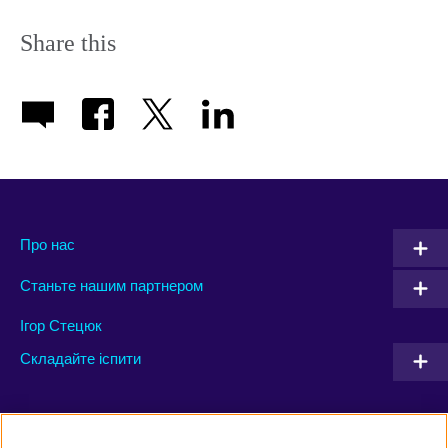
Share this
Про нас
Станьте нашим партнером
Ігор Стецюк
Складайте іспити
Connect with us