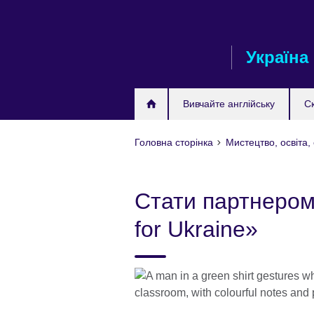
Skip
to
main
Україна
content
Вивчайте англійську
С
Головна сторінка
Мистецтво, освіта,
Стати партнером
for Ukraine»