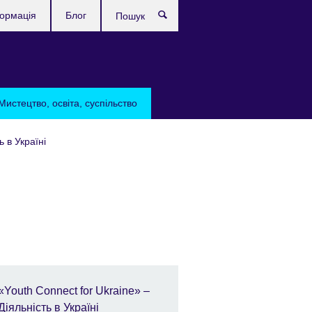
формація
Блог
Пошук
Мистецтво, освіта, суспільство
ь в Україні
«Youth Connect for Ukraine» –
Діяльність в Україні