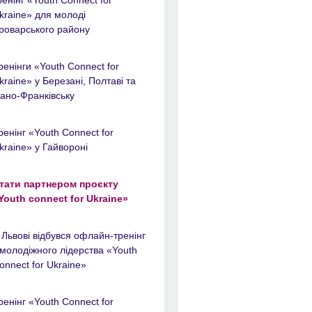
kraine» для молоді
роварського району
ренінги «Youth Connect for
kraine» у Березані, Полтаві та
вано-Франківську
ренінг «Youth Connect for
kraine» у Гайвороні
тати партнером проєкту
Youth connect for Ukraine»
 Львові відбувся офлайн-тренінг
 молодіжного лідерства «Youth
onnect for Ukraine»
ренінг «Youth Connect for