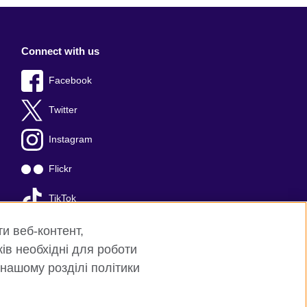
Connect with us
Facebook
Twitter
Instagram
Flickr
TikTok
YouTube
ти веб-контент,
ків необхідні для роботи
 нашому розділі політики