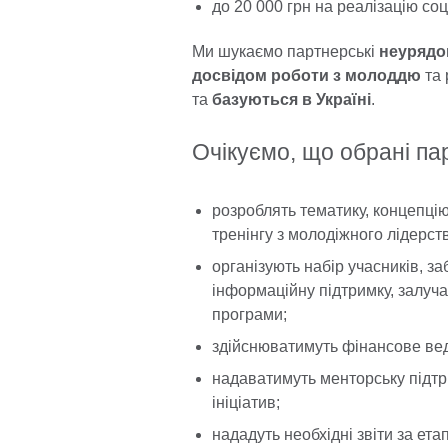
до 20 000 грн на реалізацію соц
Ми шукаємо партнерські
неурядов
досвідом роботи з молоддю
та 
та
базуються в Україні
.
Очікуємо, що обрані па
розроблять тематику, концепцію
тренінгу з молодіжного лідерст
організують набір учасників, за
інформаційну підтримку, залуча
програми;
здійснюватимуть фінансове вед
надаватимуть менторську підтр
ініціатив;
нададуть необхідні звіти за ета