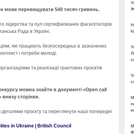
Y
Ж
е може перевищувати 540 тисяч гривень.
го лідерства та пул сертифікованих фасилітаторів
Н
f
анська Рада в Україні.
ціям, які працюють безпосередньо в зазначених
Y
контекст і потреби молоді.
Л
с
рганізаціями та реалізації грантових проєктів
Y
с
нкурсу можна знайти в документі «Open call
e» внизу сторінки.
М
п
е
 деталями проєкту та переглянути наші попередні
ties in Ukraine | British Council
М
Ф