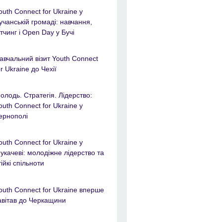
outh Connect for Ukraine у
учанській громаді: навчання,
ітчинг і Open Day у Бучі
авчальний візит Youth Connect
or Ukraine до Чехії
олодь. Стратегія. Лідерство:
outh Connect for Ukraine у
ернополі
outh Connect for Ukraine у
укачеві: молодіжне лідерство та
тійкі спільноти
outh Connect for Ukraine вперше
авітав до Черкащини