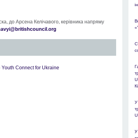
і
В
ска, до Арсена Келічавого, керівника напряму
«
havyi@britishcouncil.org
С
c
Г
 - Youth Connect for Ukraine
т
U
К
У
т
U
У
т