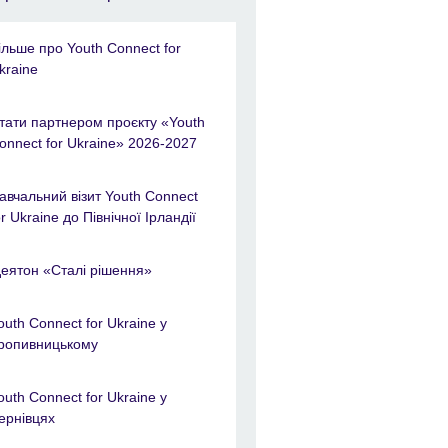
ільше про Youth Connect for
kraine
тати партнером проєкту «Youth
onnect for Ukraine» 2026-2027
авчальний візит Youth Connect
or Ukraine до Північної Ірландії
деятон «Сталі рішення»
outh Connect for Ukraine у
ропивницькому
outh Connect for Ukraine у
ернівцях