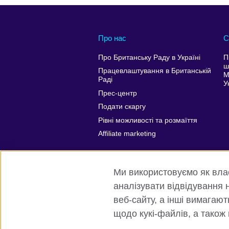
Про нас
С
Про Британську Раду в Україні
П
ш
Працевлаштування в Британській
М
Раді
У
Прес-центр
Подати скаргу
Рівні можливості та розмаїття
Affiliate marketing
Ми використовуємо як власн
аналізувати відвідування н
веб-сайту, а інші вимагаю
щодо кукі-файлів, а також
Всесвітня Британська Рада
Приват