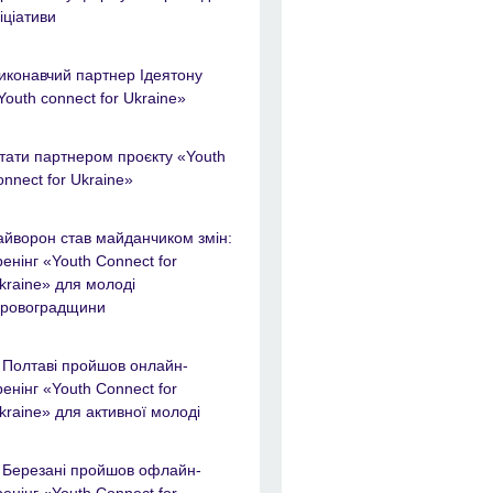
ніціативи
иконавчий партнер Ідеятону
Youth connect for Ukraine»
тати партнером проєкту «Youth
onnect for Ukraine»
айворон став майданчиком змін:
ренінг «Youth Connect for
kraine» для молоді
іровоградщини
 Полтаві пройшов онлайн-
ренінг «Youth Connect for
kraine» для активної молоді
 Березані пройшов офлайн-
ренінг «Youth Connect for