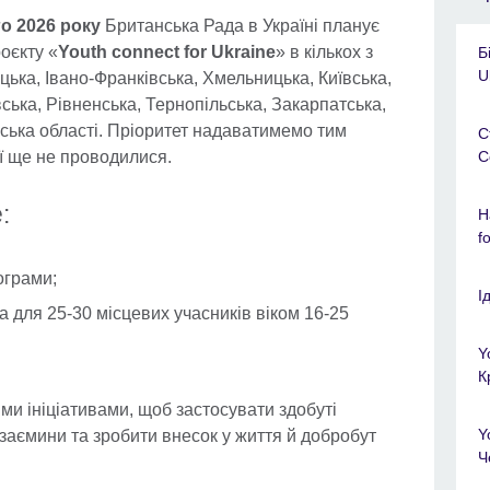
го 2026 року
Британська Рада в Україні планує
оєкту «
Youth connect for Ukraine
» в кількох з
Б
U
ецька, Івано-Франківська, Хмельницька, Київська,
ська, Рівненська, Тернопільська, Закарпатська,
ська області. Пріоритет надаватимемо тим
С
ії ще не проводилися.
C
:
Н
f
рограми;
І
а для 25-30 місцевих учасників віком 16-25
Y
К
ми ініціативами, щоб застосувати здобуті
Y
взаємини та зробити внесок у життя й добробут
Ч