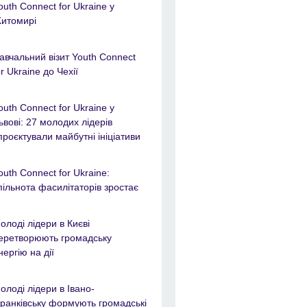
outh Connect for Ukraine у
итомирі
авчальний візит Youth Connect
or Ukraine до Чехії
outh Connect for Ukraine у
ьвові: 27 молодих лідерів
проєктували майбутні ініціативи
outh Connect for Ukraine:
пільнота фасилітаторів зростає
олоді лідери в Києві
еретворюють громадську
нергію на дії
олоді лідери в Івано-
ранківську формують громадські