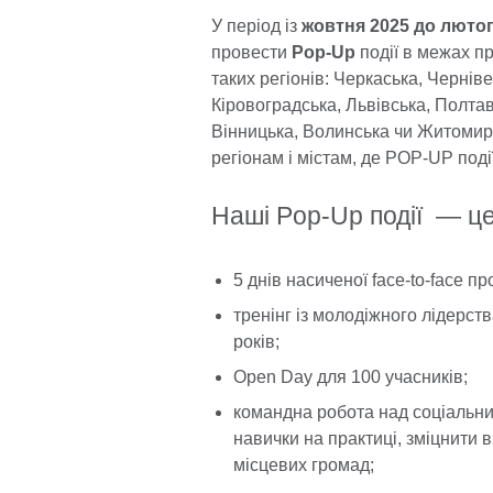
У період із
жовтня 2025 до люто
провести
Pop-Up
події в межах пр
таких регіонів: Черкаська, Чернів
Кіровоградська, Львівська, Полтав
Вінницька, Волинська чи Житомир
регіонам і містам, де POP-UP под
Наші Pop-Up події — це
5 днів насиченої face-to-face п
тренінг із молодіжного лідерств
років;
Open Day для 100 учасників;
командна робота над соціальни
навички на практиці, зміцнити 
місцевих громад;