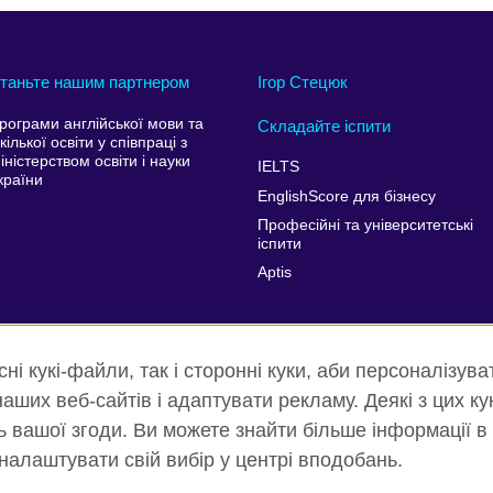
таньте нашим партнером
Ігор Стецюк
рограми англійської мови та
Складайте іспити
кілької освіти у співпраці з
іністерством освіти і науки
IELTS
країни
EnglishScore для бізнесу
Професійні та університетські
іспити
Aptis
і кукі-файли, так і сторонні куки, аби персоналізува
аших веб-сайтів і адаптувати рекламу. Деякі з цих ку
ть вашої згоди. Ви можете знайти більше інформації в
 налаштувати свій вибір у центрі вподобань.
ність та умови користування
Куки
Карта сайту