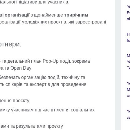
іальної ініціативи для учасників.
Y
Б
і організації
з щонайменше
трирічним
п
реалізації молодіжних проєктів, які зареєстровані
Н
f
ртнери:
М
 та детальний план Pop-Up події, зокрема
Y
ва та Open Day;
Т
безпечать організацію подій, технічну та
Y
ть спікерів та експертів для проведення
М
с
ення проєкту;
имку учасникам під час втілення соціальних
Y
з
пами та результатами проєкту.