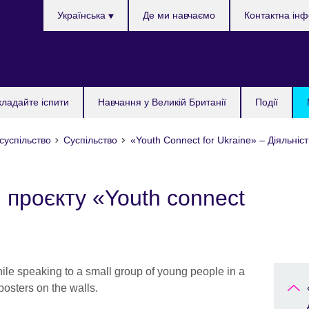
Choose
Українська
Де ми навчаємо
Контактна ін
your
language
кладайте іспити
Навчання у Великій Британії
Події
 суспільство
Суспільство
«Youth Connect for Ukraine» – Діяльніст
 проєкту «Youth connect