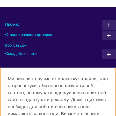
Про нас
Станьте нашим партнером
Ігор Стецюк
Складайте іспити
Connect with us
Ми використовуємо як власні кукі-файли, так і
Facebook
Twitter
сторонні куки, аби персоналізувати веб-
контент, аналізувати відвідування наших веб-
Instagram
Flickr
сайтів і адаптувати рекламу. Деякі з цих куків
TikTok
YouTube
необхідні для роботи веб-сайту, а інші
вимагають вашої згоди. Ви можете знайти