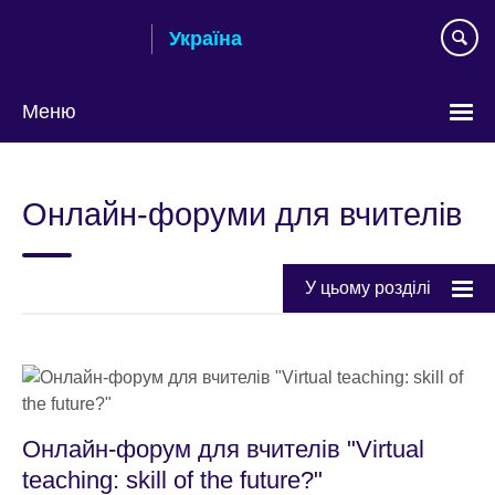
Skip
Україна
to
main
content
Меню
Choose
your
Онлайн-форуми для вчителів
language
У цьому розділі
Онлайн-форум для вчителів "Virtual
teaching: skill of the future?"