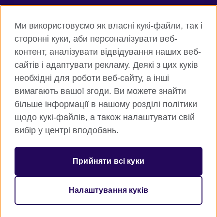
Connect with us
Ми використовуємо як власні кукі-файли, так і
Facebook
Twitter
сторонні куки, аби персоналізувати веб-
контент, аналізувати відвідування наших веб-
Instagram
Flickr
сайтів і адаптувати рекламу. Деякі з цих куків
TikTok
YouTube
необхідні для роботи веб-сайту, а інші
вимагають вашої згоди. Ви можете знайти
більше інформації в нашому розділі політики
щодо кукі-файлів, а також налаштувати свій
Всесвітня Британська Рада
вибір у центрі вподобань.
Приватність та умови користування
Куки
Прийняти всі куки
Карта сайту
Налаштування куків
© 2026 British Council