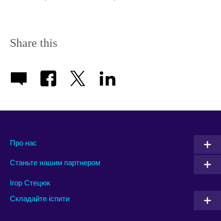
Share this
Про нас
Станьте нашим партнером
Ігор Стецюк
Складайте іспити