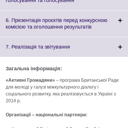
голосування та голосування
available.
to
expand.
More
6. Презентація проєктів перед конкурсною
information
Click
комісією та оголошення результатів
available.
to
expand.
More
Click
7. Реалізація та звітування
information
to
available.
expand.
More
Загальна інформація:
information
available.
«Активні Громадяни»
– програма Британської Ради
для молоді у галузі міжкультурного діалогу і
соціального розвитку, яка реалізовується в Україні з
2014 р.
Організації – національні партнери: