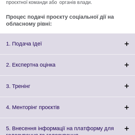
проєктної команди або органів влади.
Процес подачі проєкту соціальної дії на
обласному рівні:
Click
1. Подача Ідеї
to
expand.
More
Click
2. Експертна оцінка
information
to
available.
expand.
More
Click
3. Тренінг
information
to
available.
expand.
More
Click
4. Менторінг проєктів
information
to
available.
expand.
More
5. Внесення інформації на платформу для
information
Click