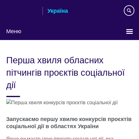
Skip
Україна
to
main
content
Меню
Choose
your
Перша хвиля обласних
language
пітчингів проєктів соціальної
дії
Запускаємо першу хвилю конкурсів проєктів
соціальної дії в областях України
Якщо ви маєте ідею проєкту соціальної дії, яка