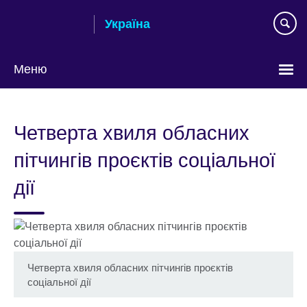
Skip
Україна
to
main
content
Меню
Choose
your
Четверта хвиля обласних
language
пітчингів проєктів соціальної
дії
Четверта хвиля обласних пітчингів проєктів
соціальної дії