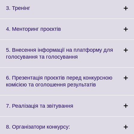
available.
expand.
More
Click
3. Тренінг
information
to
available.
expand.
More
Click
4. Менторинг проєктів
information
to
available.
expand.
More
5. Внесення інформації на платформу для
information
Click
голосування та голосування
available.
to
expand.
More
6. Презентація проєктів перед конкурсною
information
Click
комісією та оголошення результатів
available.
to
expand.
More
Click
7. Реалізація та звітування
information
to
available.
expand.
More
Click
8. Організатори конкурсу:
information
to