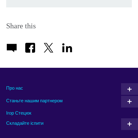
Share this
Про нас
Станьте нашим партнером
Ігор Стецюк
Складайте іспити