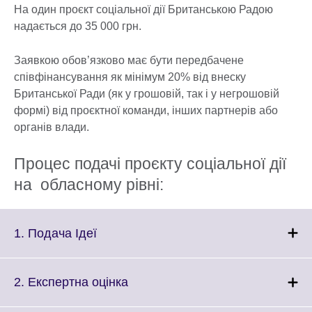
На один проєкт соціальної дії Британською Радою
надається до 35 000 грн.
Заявкою обов’язково має бути передбачене
співфінансування як мінімум 20% від внеску
Британської Ради (як у грошовій, так і у негрошовій
формі) від проєктної команди, інших партнерів або
органів влади.
Процес подачі проєкту соціальної дії
на обласному рівні:
Click
1. Подача Ідеї
to
expand.
More
Click
2. Експертна оцінка
information
to