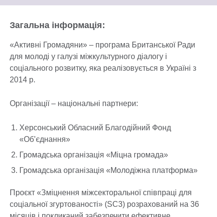
available.
expand.
More
Загальна інформація:
information
available.
«Активні Громадяни» – програма Британської Ради
для молоді у галузі міжкультурного діалогу і
соціального розвитку, яка реалізовується в Україні з
2014 р.
Організації – національні партнери:
Херсонський Обласний Благодійний Фонд
«Об’єднання»
Громадська організація «Міцна громада»
Громадська організація «Молодіжна платформа»
Проєкт «Зміцнення міжсекторальної співпраці для
соціальної згуртованості» (SC3) розрахований на 36
місяців і покликаний забезпечити ефективне