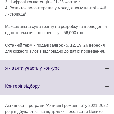
3. Цифрові компетенції – 21-23 жовтня*
4. Розвиток волонтерства у молодіжному центрі – 4-6
листопада*
Максимальна сума гранту на розробку та проведення
одного тематичного тренінгу - 56,000 грн.
Останній термін подачі заявок - 5, 12, 19, 26 вересня
для кожного з лотів відповідно до дат їх проведення.
Click
Як взяти участь у конкурсі
to
expand.
More
Click
Критерії відбору
information
to
available.
expand.
More
Активності програми “Активні Громадяни” у 2021-2022
information
році відбуваються за підтримки Посольства Великої