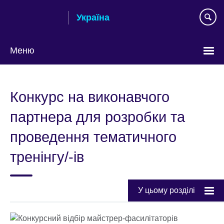
Skip
Україна
to
main
content
Меню
Choose
your
Конкурс на виконавчого
language
партнера для розробки та
проведення тематичного
тренінгу/-ів
У цьому розділі