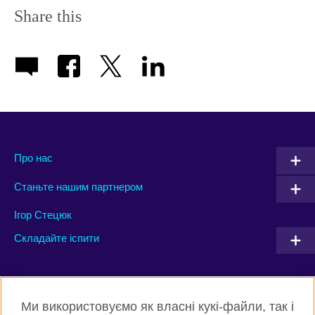
Share this
Про нас
Станьте нашим партнером
Ігор Стецюк
Складайте іспити
Connect with us
Ми використовуємо як власні кукі-файли, так і