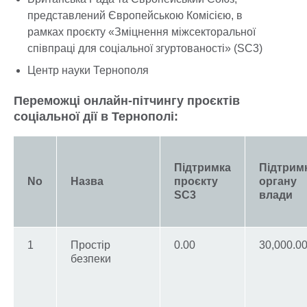
представлений Європейською Комісією, в
рамках проєкту «Зміцнення міжсекторальної
співпраці для соціальної згуртованості» (SC3)
Центр науки Тернополя
Переможці онлайн-пітчингу проєктів
соціальної дії в Тернополі:
Підтримка
Підтрим
No
Назва
проєкту
органу
SC3
влади
1
Простір
0.00
30,000.0
безпеки