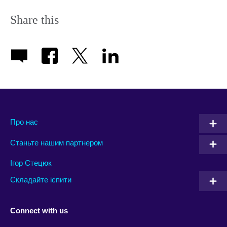
Share this
Про нас
Станьте нашим партнером
Ігор Стецюк
Складайте іспити
Connect with us