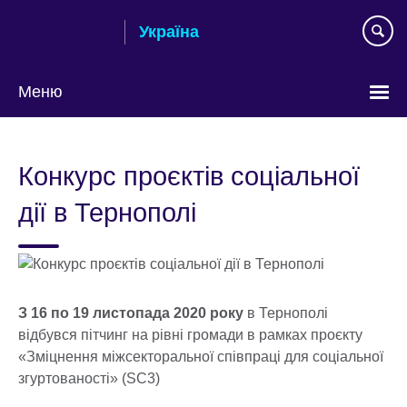
Skip
Україна
to
main
content
Меню
Choose
your
Конкурс проєктів соціальної
language
дії в Тернополі
З 16 по 19 листопада 2020 року
в Тернополі
відбувся пітчинг на рівні громади в рамках проєкту
«Зміцнення міжсекторальної співпраці для соціальної
згуртованості» (SC3)